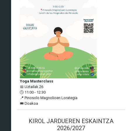
Yoga Masterclass
📅 Uztailak 26
🕒 11:00 - 12:30
📍 Pinosolo Magnolioen Lorategia
🎟️ Doakoa
KIROL JARDUEREN ESKAINTZA
2026/2027