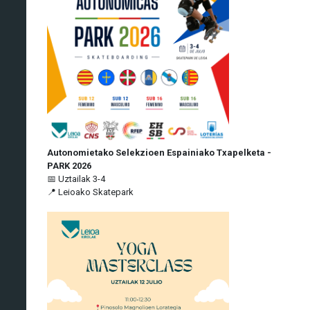
Autonomietako Selekzioen Espainiako Txapelketa -
PARK 2026
📅 Uztailak 3-4
📍 Leioako Skatepark