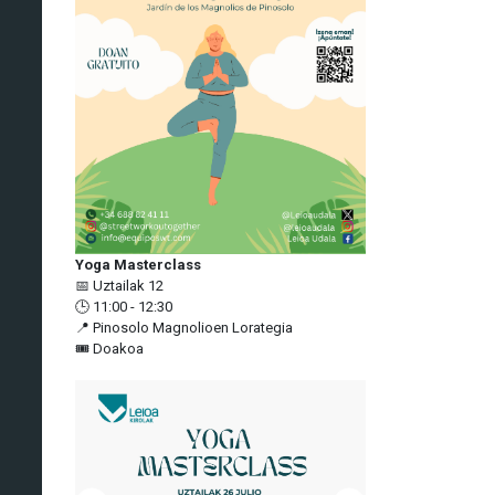
Yoga Masterclass
📅 Uztailak 12
🕒 11:00 - 12:30
📍 Pinosolo Magnolioen Lorategia
🎟️ Doakoa