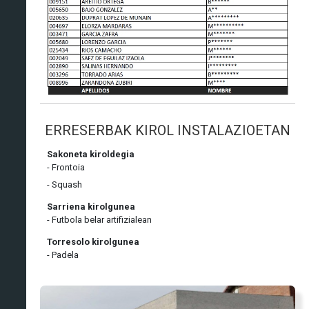
ERRESERBAK KIROL INSTALAZIOETAN
Sakoneta kiroldegia
- Frontoia
- Squash
Sarriena kirolgunea
- Futbola belar artifizialean
Torresolo kirolgunea
- Padela